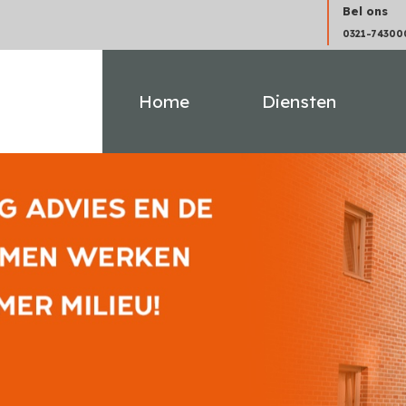
Bel ons
0321-74300
Home
Diensten