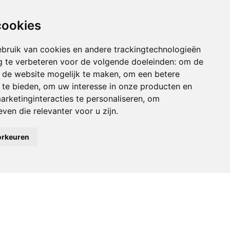
cookies
bruik van cookies en andere trackingtechnologieën
 te verbeteren voor de volgende doeleinden:
om de
an de website mogelijk te maken
,
om een betere
 te bieden
,
om uw interesse in onze producten en
arketinginteracties te personaliseren
,
om
ven die relevanter voor u zijn
.
orkeuren
Gevel Nova
Escudo 99
8253 ET
Dronten
0321-743000
info@gevelnova.nl